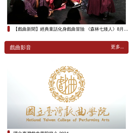
【戲曲新聞】經典童話化身戲曲冒險 《森林七矮人》8月8日澎湖演藝廳歡樂登場
更多...
戲曲影音