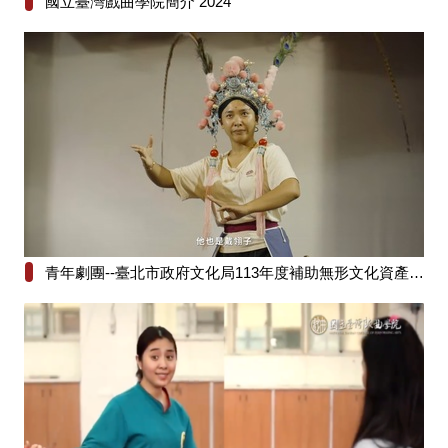
國立臺灣戲曲學院簡介 2024
青年劇團--臺北市政府文化局113年度補助無形文化資產保存維護計畫《佘塘關》之〈馬上情緣〉〈比武招親〉、《陸文龍》之〈車輪戰〉、《呂布與貂嬋》之〈小宴〉─曹復永藝師傳習計畫