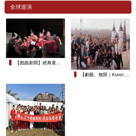
全球巡演
【戲曲新聞】經典童話化身戲曲冒險 《森林七矮人》8月8日澎湖演藝廳歡樂登場
【劇藝。無限｜Kunst ohne Grenzen】紀錄片_長版