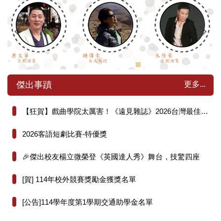
更多...
傑出事蹟
【狂賀】戲曲學院太厲害！《遠見雜誌》2026台灣最佳大學排行榜人文社科學門全國第26名！
2026客語短劇比賽-特優獎
🎉傑出校友楊立微榮登《英國達人秀》舞台，技驚四座
[賀] 114年校外競賽獎勵金獲獎名單
[公告]114學年度第1學期交通助學金名單