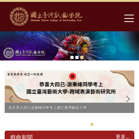
跳
到
主
要
內
容
區
賀本系大四己游秉峰同學考上國立臺灣藝術大學
更多...
戲曲新聞