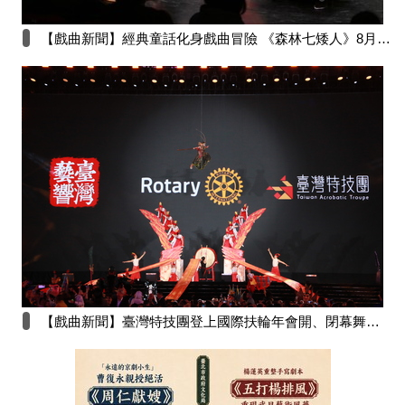
【戲曲新聞】經典童話化身戲曲冒險 《森林七矮人》8月8日澎湖演藝廳歡樂登場
【戲曲新聞】臺灣特技團登上國際扶輪年會開、閉幕舞台 以《聖駕巡遊》與《造浪》向世界展現臺灣文化魅力