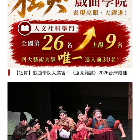
【狂賀】戲曲學院太厲害！《遠見雜誌》2026台灣最佳大學排行榜人文社科學門全國第26名！