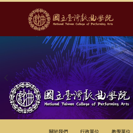
跳
到
主
要
內
容
區
關於我們
行政單位
教學單位