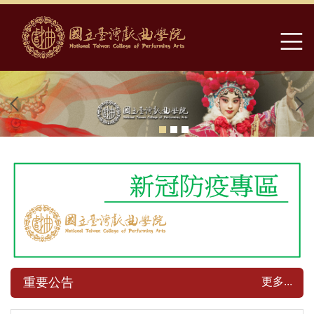
跳
到
主
要
內
容
區
更多...
重要公告