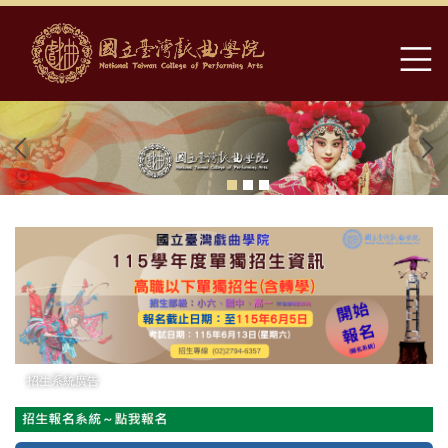
跳
到
主
要
內
容
區
招生系統廣告