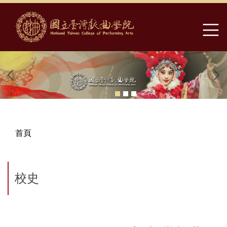
跳
到
主
要
內
容
區
首頁
校史