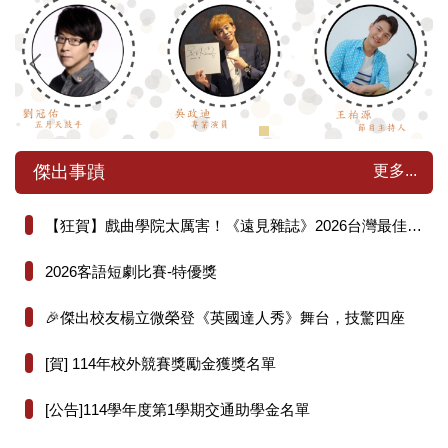
更多...
傑出事蹟
【狂賀】戲曲學院太厲害！《遠見雜誌》2026台灣最佳大學排行榜人文社科學門全國第26名！
2026客語短劇比賽-特優獎
🎉傑出校友楊立微榮登《英國達人秀》舞台，技驚四座
[賀] 114年校外競賽獎勵金獲獎名單
[公告]114學年度第1學期交通助學金名單