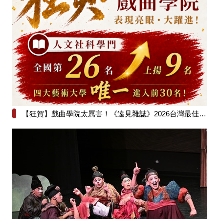
【狂賀】戲曲學院太厲害！《遠見雜誌》2026台灣最佳大學排行榜人文社科學門全國第26名！