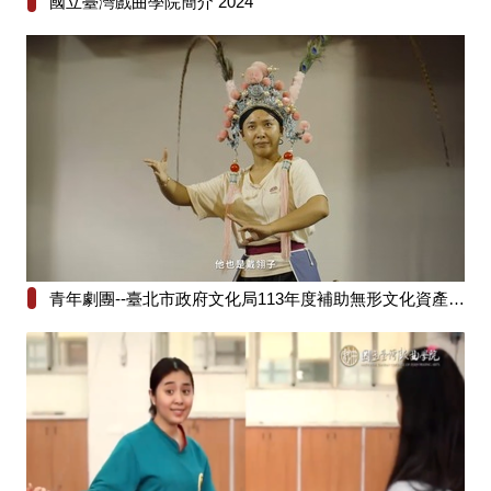
國立臺灣戲曲學院簡介 2024
青年劇團--臺北市政府文化局113年度補助無形文化資產保存維護計畫《佘塘關》之〈馬上情緣〉〈比武招親〉、《陸文龍》之〈車輪戰〉、《呂布與貂嬋》之〈小宴〉─曹復永藝師傳習計畫