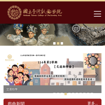
跳
到
主
要
內
容
區
交通助學
更多...
戲曲新聞