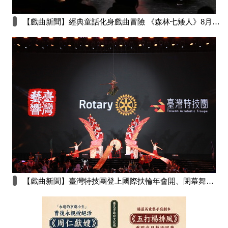
【戲曲新聞】經典童話化身戲曲冒險 《森林七矮人》8月8日澎湖演藝廳歡樂登場
【戲曲新聞】臺灣特技團登上國際扶輪年會開、閉幕舞台 以《聖駕巡遊》與《造浪》向世界展現臺灣文化魅力