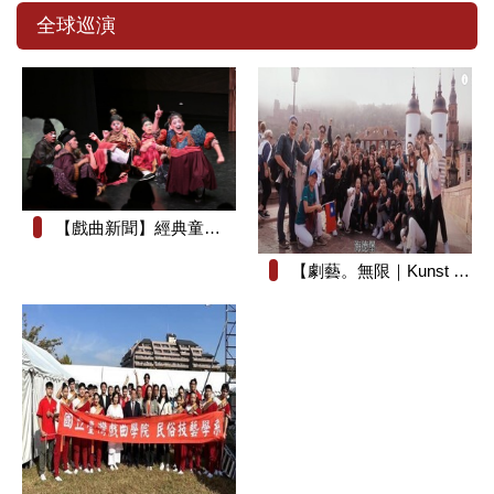
全球巡演
【戲曲新聞】經典童話化身戲曲冒險 《森林七矮人》8月8日澎湖演藝廳歡樂登場
【劇藝。無限｜Kunst ohne Grenzen】紀錄片_長版