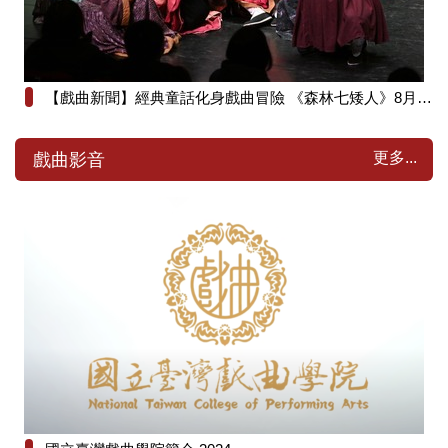
【戲曲新聞】經典童話化身戲曲冒險 《森林七矮人》8月8日澎湖演藝廳歡樂登場
更多...
戲曲影音